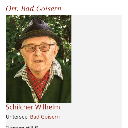
Ort:
Bad Goisern
Schilcher Wilhelm
Untersee,
Bad Goisern