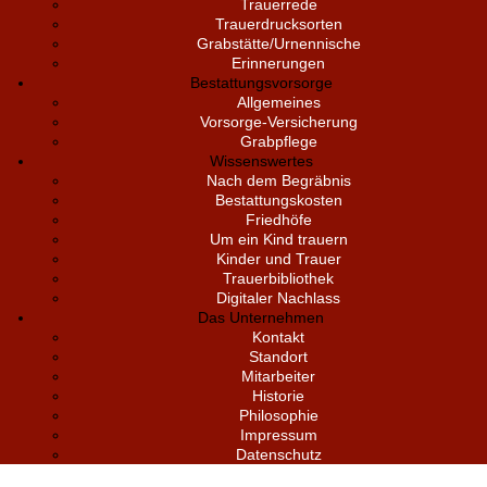
Trauerrede
Trauerdrucksorten
Grabstätte/Urnennische
Erinnerungen
Bestattungsvorsorge
Allgemeines
Vorsorge-Versicherung
Grabpflege
Wissenswertes
Nach dem Begräbnis
Bestattungskosten
Friedhöfe
Um ein Kind trauern
Kinder und Trauer
Trauerbibliothek
Digitaler Nachlass
Das Unternehmen
Kontakt
Standort
Mitarbeiter
Historie
Philosophie
Impressum
Datenschutz