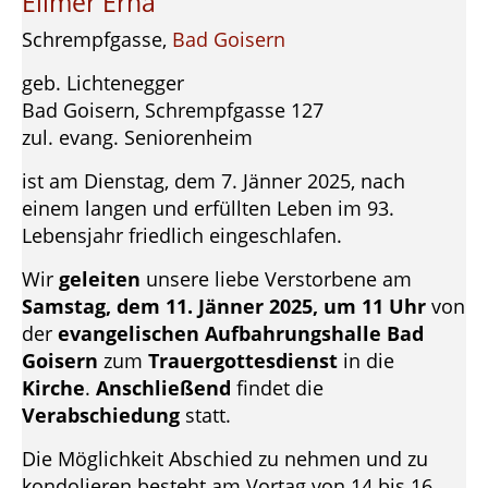
Ellmer Erna
Schrempfgasse,
Bad Goisern
geb. Lichtenegger
Bad Goisern, Schrempfgasse 127
zul. evang. Seniorenheim
ist am Dienstag, dem 7. Jänner 2025, nach
einem langen und erfüllten Leben im 93.
Lebensjahr friedlich eingeschlafen.
Wir
geleiten
unsere liebe Verstorbene am
Samstag, dem 11. Jänner 2025, um 11 Uhr
von
der
evangelischen Aufbahrungshalle Bad
Goisern
zum
Trauergottesdienst
in die
Kirche
.
Anschließend
findet die
Verabschiedung
statt.
Die Möglichkeit Abschied zu nehmen und zu
kondolieren besteht am Vortag von 14 bis 16