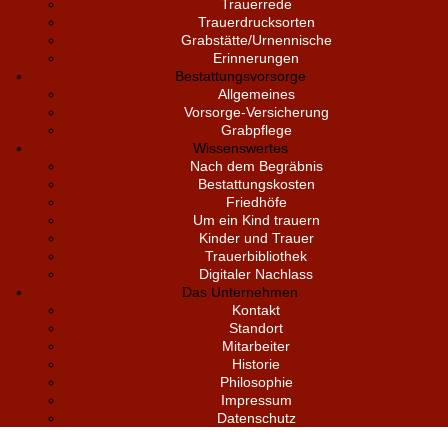
Trauerrede
Trauerdrucksorten
Grabstätte/Urnennische
Erinnerungen
Bestattungsvorsorge
Allgemeines
Vorsorge-Versicherung
Grabpflege
Wissenswertes
Nach dem Begräbnis
Bestattungskosten
Friedhöfe
Um ein Kind trauern
Kinder und Trauer
Trauerbibliothek
Digitaler Nachlass
Das Unternehmen
Kontakt
Standort
Mitarbeiter
Historie
Philosophie
Impressum
Datenschutz