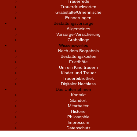
Trauerrede
Trauerdrucksorten
Grabstätte/Urnennische
Erinnerungen
Bestattungsvorsorge
Allgemeines
Vorsorge-Versicherung
Grabpflege
Wissenswertes
Nach dem Begräbnis
Bestattungskosten
Friedhöfe
Um ein Kind trauern
Kinder und Trauer
Trauerbibliothek
Digitaler Nachlass
Das Unternehmen
Kontakt
Standort
Mitarbeiter
Historie
Philosophie
Impressum
Datenschutz