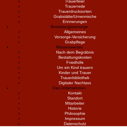
Trauerfeier
Trauerrede
Trauerdrucksorten
Grabstätte/Urnennische
Erinnerungen
Bestattungsvorsorge
Allgemeines
Vorsorge-Versicherung
Grabpflege
Wissenswertes
Nach dem Begräbnis
Bestattungskosten
Friedhöfe
Um ein Kind trauern
Kinder und Trauer
Trauerbibliothek
Digitaler Nachlass
Das Unternehmen
Kontakt
Standort
Mitarbeiter
Historie
Philosophie
Impressum
Datenschutz