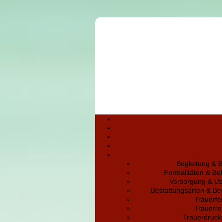
Begleitung & 
Formalitäten & B
Versorgung & Ü
Bestattungsarten & Be
Trauerfe
Trauerr
Trauerdruck