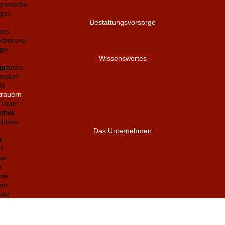
ennische
ngen
Bestattungsvorsorge
nes
icherung
ege
Wissenswertes
gräbnis
kosten
fe
trauern
Trauer
othek
chlass
Das Unternehmen
t
t
ter
e
hie
um
utz