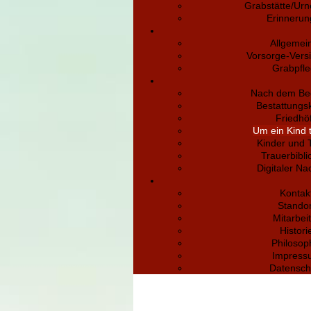
Grabstätte/Urn
Erinneru
Allgemei
Vorsorge-Vers
Grabpfl
Nach dem Be
Bestattungs
Friedhö
Um ein Kind 
Kinder und 
Trauerbibli
Digitaler Na
Kontak
Standor
Mitarbei
Histori
Philosop
Impress
Datensch