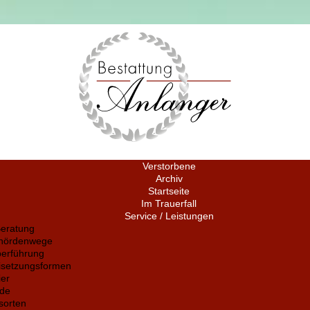
Verstorbene
Archiv
Startseite
Im Trauerfall
Service / Leistungen
Beratung
ehördenwege
berführung
isetzungsformen
ier
ede
sorten