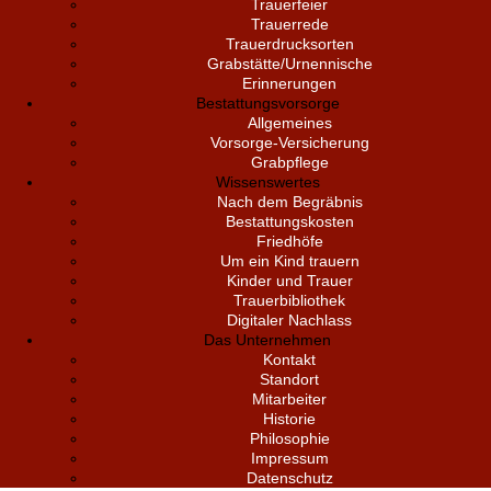
Trauerfeier
Trauerrede
Trauerdrucksorten
Grabstätte/Urnennische
Erinnerungen
Bestattungsvorsorge
Allgemeines
Vorsorge-Versicherung
Grabpflege
Wissenswertes
Nach dem Begräbnis
Bestattungskosten
Friedhöfe
Um ein Kind trauern
Kinder und Trauer
Trauerbibliothek
Digitaler Nachlass
Das Unternehmen
Kontakt
Standort
Mitarbeiter
Historie
Philosophie
Impressum
Datenschutz