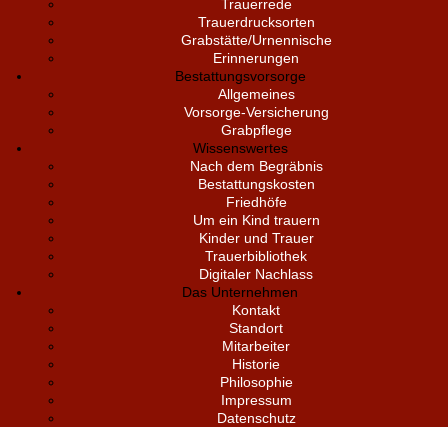
Trauerrede
Trauerdrucksorten
Grabstätte/Urnennische
Erinnerungen
Bestattungsvorsorge
Allgemeines
Vorsorge-Versicherung
Grabpflege
Wissenswertes
Nach dem Begräbnis
Bestattungskosten
Friedhöfe
Um ein Kind trauern
Kinder und Trauer
Trauerbibliothek
Digitaler Nachlass
Das Unternehmen
Kontakt
Standort
Mitarbeiter
Historie
Philosophie
Impressum
Datenschutz