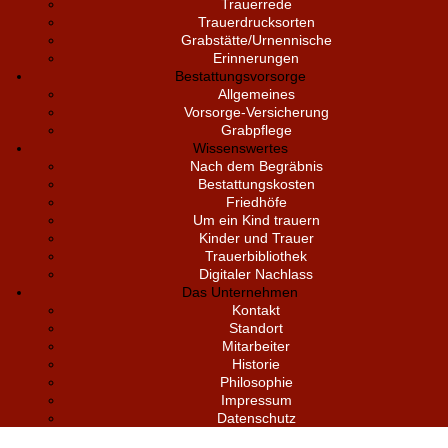
Trauerrede
Trauerdrucksorten
Grabstätte/Urnennische
Erinnerungen
Bestattungsvorsorge
Allgemeines
Vorsorge-Versicherung
Grabpflege
Wissenswertes
Nach dem Begräbnis
Bestattungskosten
Friedhöfe
Um ein Kind trauern
Kinder und Trauer
Trauerbibliothek
Digitaler Nachlass
Das Unternehmen
Kontakt
Standort
Mitarbeiter
Historie
Philosophie
Impressum
Datenschutz