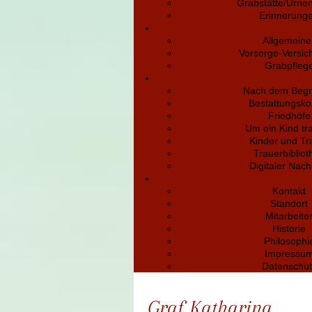
Grabstätte/Urne
Erinnerung
Allgemeine
Vorsorge-Versic
Grabpfleg
Nach dem Begr
Bestattungsko
Friedhöfe
Um ein Kind tr
Kinder und Tr
Trauerbibliot
Digitaler Nach
Kontakt
Standort
Mitarbeite
Historie
Philosophi
Impressu
Datenschut
Graf Katharina