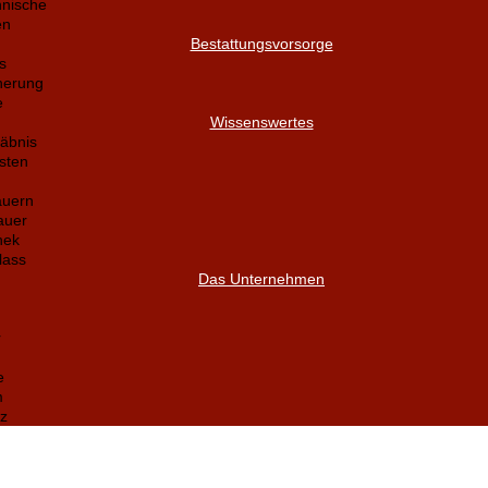
nnische
en
Bestattungsvorsorge
s
herung
e
Wissenswertes
äbnis
sten
auern
auer
hek
lass
Das Unternehmen
r
e
m
z