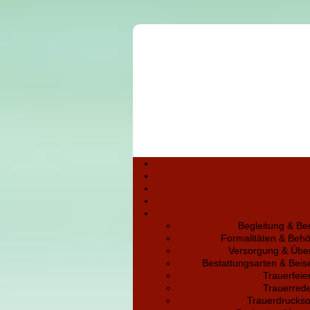
Begleitung & Be
Formalitäten & Beh
Versorgung & Übe
Bestattungsarten & Bei
Trauerfeie
Trauerred
Trauerdruckso