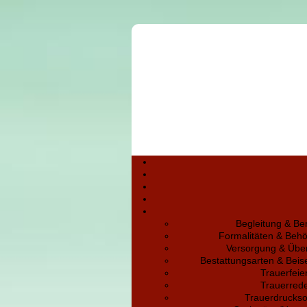
Begleitung & Be
Formalitäten & Beh
Versorgung & Übe
Bestattungsarten & Bei
Trauerfeie
Trauerred
Trauerdruckso