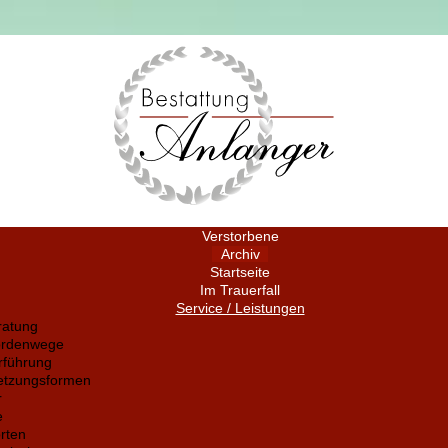
Verstorbene
Archiv
Startseite
Im Trauerfall
Service / Leistungen
ratung
ördenwege
rführung
setzungsformen
r
e
rten