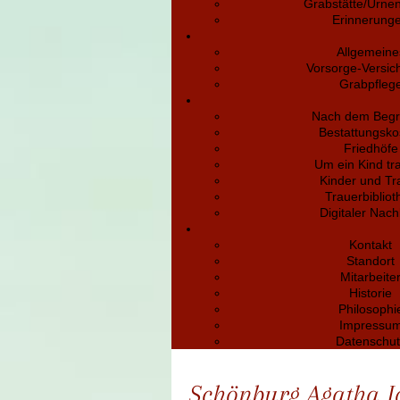
Grabstätte/Urne
Erinnerung
Allgemeine
Vorsorge-Versic
Grabpfleg
Nach dem Begr
Bestattungsko
Friedhöfe
Um ein Kind tr
Kinder und Tr
Trauerbibliot
Digitaler Nach
Kontakt
Standort
Mitarbeite
Historie
Philosophi
Impressu
Datenschut
Schönburg Agatha 