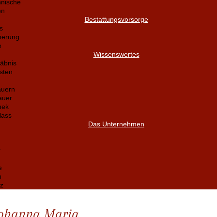
nnische
en
Bestattungsvorsorge
s
herung
e
Wissenswertes
äbnis
sten
auern
auer
hek
lass
Das Unternehmen
r
e
m
z
Johanna Maria