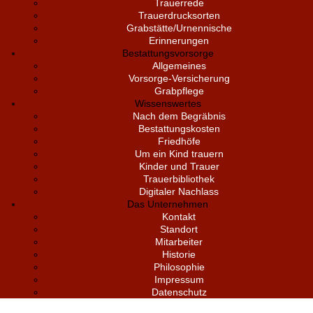
Trauerrede
Trauerdrucksorten
Grabstätte/Urnennische
Erinnerungen
Bestattungsvorsorge
Allgemeines
Vorsorge-Versicherung
Grabpflege
Wissenswertes
Nach dem Begräbnis
Bestattungskosten
Friedhöfe
Um ein Kind trauern
Kinder und Trauer
Trauerbibliothek
Digitaler Nachlass
Das Unternehmen
Kontakt
Standort
Mitarbeiter
Historie
Philosophie
Impressum
Datenschutz