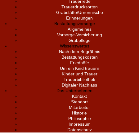
Trauerrede
Trauerdrucksorten
Grabstätte/Urnennische
Erinnerungen
Bestattungsvorsorge
Allgemeines
Vorsorge-Versicherung
Grabpflege
Wissenswertes
Nach dem Begräbnis
Bestattungskosten
Friedhöfe
Um ein Kind trauern
Kinder und Trauer
Trauerbibliothek
Digitaler Nachlass
Das Unternehmen
Kontakt
Standort
Mitarbeiter
Historie
Philosophie
Impressum
Datenschutz