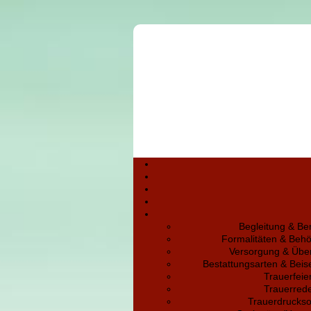
Begleitung & Be
Formalitäten & Beh
Versorgung & Übe
Bestattungsarten & Bei
Trauerfeie
Trauerred
Trauerdruckso