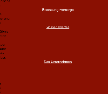
nnische
en
Bestattungsvorsorge
s
herung
e
Wissenswertes
äbnis
sten
auern
auer
hek
lass
Das Unternehmen
r
e
m
z