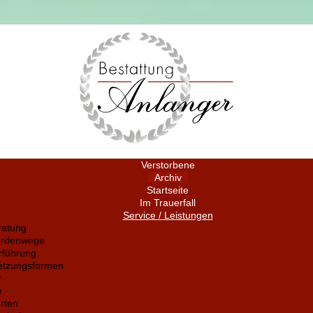
Verstorbene
Archiv
Startseite
Im Trauerfall
Service / Leistungen
ratung
ördenwege
rführung
setzungsformen
r
e
rten