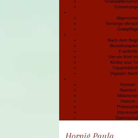
Grabstätte/Urne
Erinnerung
Allgemeine
Vorsorge-Versic
Grabpfleg
Nach dem Begr
Bestattungsko
Friedhöfe
Um ein Kind tr
Kinder und Tr
Trauerbibliot
Digitaler Nach
Kontakt
Standort
Mitarbeite
Historie
Philosophi
Impressu
Datenschut
Hornig Paula