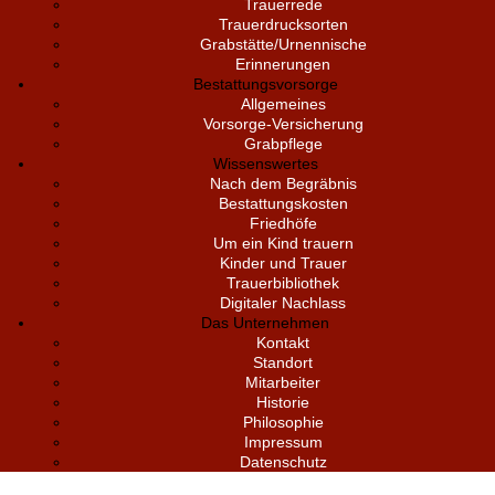
Trauerrede
Trauerdrucksorten
Grabstätte/Urnennische
Erinnerungen
Bestattungsvorsorge
Allgemeines
Vorsorge-Versicherung
Grabpflege
Wissenswertes
Nach dem Begräbnis
Bestattungskosten
Friedhöfe
Um ein Kind trauern
Kinder und Trauer
Trauerbibliothek
Digitaler Nachlass
Das Unternehmen
Kontakt
Standort
Mitarbeiter
Historie
Philosophie
Impressum
Datenschutz