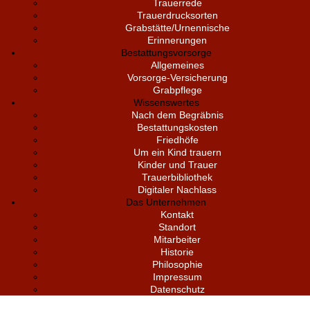
Trauerrede
Trauerdrucksorten
Grabstätte/Urnennische
Erinnerungen
Bestattungsvorsorge
Allgemeines
Vorsorge-Versicherung
Grabpflege
Wissenswertes
Nach dem Begräbnis
Bestattungskosten
Friedhöfe
Um ein Kind trauern
Kinder und Trauer
Trauerbibliothek
Digitaler Nachlass
Das Unternehmen
Kontakt
Standort
Mitarbeiter
Historie
Philosophie
Impressum
Datenschutz