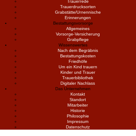
Trauerrede
Trauerdrucksorten
Grabstätte/Urnennische
Erinnerungen
Bestattungsvorsorge
Allgemeines
Vorsorge-Versicherung
Grabpflege
Wissenswertes
Nach dem Begräbnis
Bestattungskosten
Friedhöfe
Um ein Kind trauern
Kinder und Trauer
Trauerbibliothek
Digitaler Nachlass
Das Unternehmen
Kontakt
Standort
Mitarbeiter
Historie
Philosophie
Impressum
Datenschutz