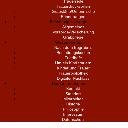
Trauerrede
Trauerdrucksorten
Grabstätte/Urnennische
Erinnerungen
Bestattungsvorsorge
Allgemeines
Vorsorge-Versicherung
Grabpflege
Wissenswertes
Nach dem Begräbnis
Bestattungskosten
Friedhöfe
Um ein Kind trauern
Kinder und Trauer
Trauerbibliothek
Digitaler Nachlass
Das Unternehmen
Kontakt
Standort
Mitarbeiter
Historie
Philosophie
Impressum
Datenschutz