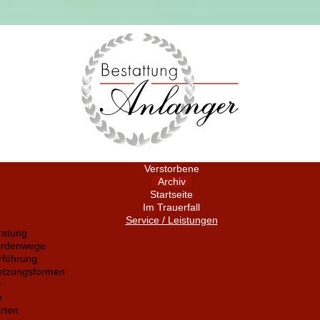
Verstorbene
Archiv
Startseite
Im Trauerfall
Service / Leistungen
ratung
ördenwege
rführung
setzungsformen
r
e
rten