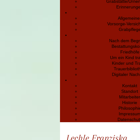
Grabstätte/Urne
Erinnerung
Allgemeine
Vorsorge-Versic
Grabpfleg
Nach dem Begr
Bestattungsko
Friedhöfe
Um ein Kind tr
Kinder und Tr
Trauerbibliot
Digitaler Nach
Kontakt
Standort
Mitarbeite
Historie
Philosophi
Impressu
Datenschut
Lechle Franziska