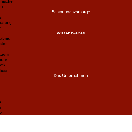
nnische
en
Bestattungsvorsorge
s
herung
e
Wissenswertes
äbnis
sten
auern
auer
hek
lass
Das Unternehmen
r
e
m
z