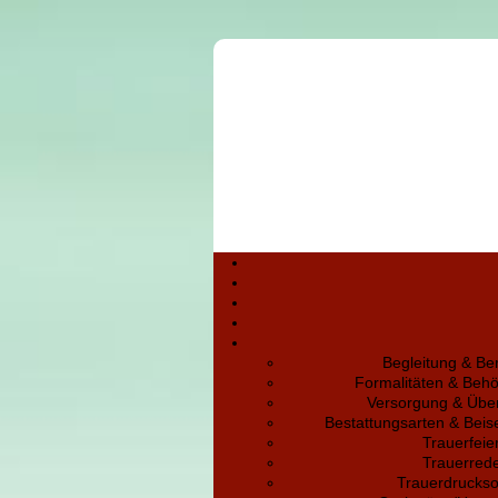
Begleitung & Be
Formalitäten & Beh
Versorgung & Übe
Bestattungsarten & Bei
Trauerfeie
Trauerred
Trauerdruckso