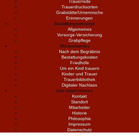
Trauerrede
Trauerdrucksorten
Grabstätte/Urnennische
Erinnerungen
Bestattungsvorsorge
Allgemeines
Vorsorge-Versicherung
Grabpflege
Wissenswertes
Nach dem Begräbnis
Bestattungskosten
Friedhöfe
Um ein Kind trauern
Kinder und Trauer
Trauerbibliothek
Digitaler Nachlass
Das Unternehmen
Kontakt
Standort
Mitarbeiter
Historie
Philosophie
Impressum
Datenschutz