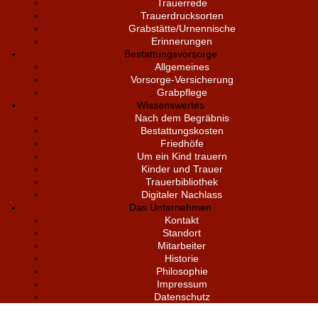
Trauerrede
Trauerdrucksorten
Grabstätte/Urnennische
Erinnerungen
Bestattungsvorsorge
Allgemeines
Vorsorge-Versicherung
Grabpflege
Wissenswertes
Nach dem Begräbnis
Bestattungskosten
Friedhöfe
Um ein Kind trauern
Kinder und Trauer
Trauerbibliothek
Digitaler Nachlass
Das Unternehmen
Kontakt
Standort
Mitarbeiter
Historie
Philosophie
Impressum
Datenschutz