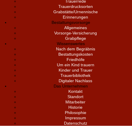
Trauerrede
Trauerdrucksorten
Grabstätte/Urnennische
Erinnerungen
Bestattungsvorsorge
Allgemeines
Vorsorge-Versicherung
Grabpflege
Wissenswertes
Nach dem Begräbnis
Bestattungskosten
Friedhöfe
Um ein Kind trauern
Kinder und Trauer
Trauerbibliothek
Digitaler Nachlass
Das Unternehmen
Kontakt
Standort
Mitarbeiter
Historie
Philosophie
Impressum
Datenschutz