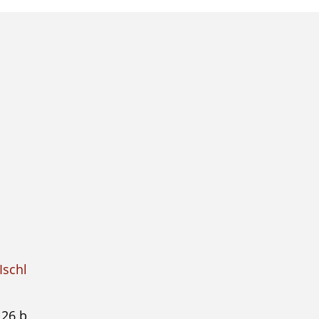
Ischl
 26 b