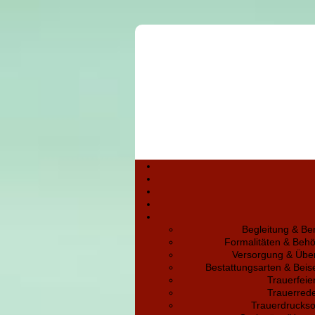
Begleitung & Be
Formalitäten & Beh
Versorgung & Übe
Bestattungsarten & Bei
Trauerfeie
Trauerred
Trauerdruckso