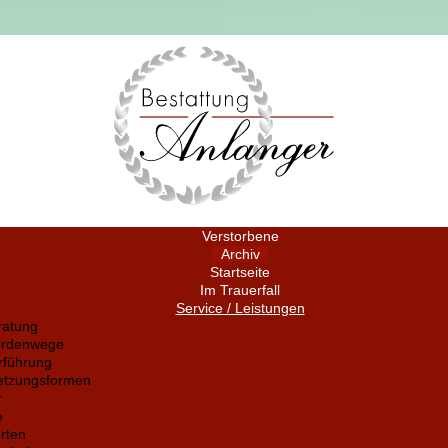
Verstorbene
Archiv
Startseite
Im Trauerfall
Service / Leistungen
ratung
ördenwege
rführung
setzungsformen
r
e
rten