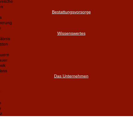
nnische
en
Bestattungsvorsorge
s
herung
e
Wissenswertes
äbnis
sten
auern
auer
hek
lass
Das Unternehmen
r
e
m
z