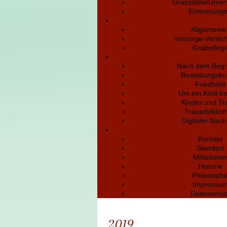
Grabstätte/Urne
Erinnerung
Allgemeine
Vorsorge-Versic
Grabpfleg
Nach dem Begr
Bestattungsko
Friedhöfe
Um ein Kind tr
Kinder und Tr
Trauerbibliot
Digitaler Nach
Kontakt
Standort
Mitarbeite
Historie
Philosophi
Impressu
Datenschut
2019