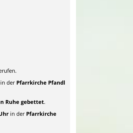
erufen.
in der
Pfarrkirche Pfandl
en Ruhe gebettet
.
 Uhr
in der
Pfarrkirche