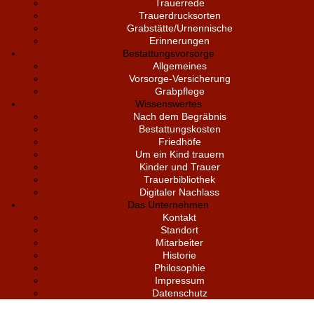
Trauerrede
Trauerdrucksorten
Grabstätte/Urnennische
Erinnerungen
Bestattungsvorsorge
Allgemeines
Vorsorge-Versicherung
Grabpflege
Wissenswertes
Nach dem Begräbnis
Bestattungskosten
Friedhöfe
Um ein Kind trauern
Kinder und Trauer
Trauerbibliothek
Digitaler Nachlass
Das Unternehmen
Kontakt
Standort
Mitarbeiter
Historie
Philosophie
Impressum
Datenschutz