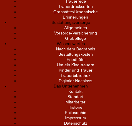
Trauerrede
Trauerdrucksorten
Grabstätte/Urnennische
Erinnerungen
Bestattungsvorsorge
Allgemeines
Vorsorge-Versicherung
Grabpflege
Wissenswertes
Nach dem Begräbnis
Bestattungskosten
Friedhöfe
Um ein Kind trauern
Kinder und Trauer
Trauerbibliothek
Digitaler Nachlass
Das Unternehmen
Kontakt
Standort
Mitarbeiter
Historie
Philosophie
Impressum
Datenschutz