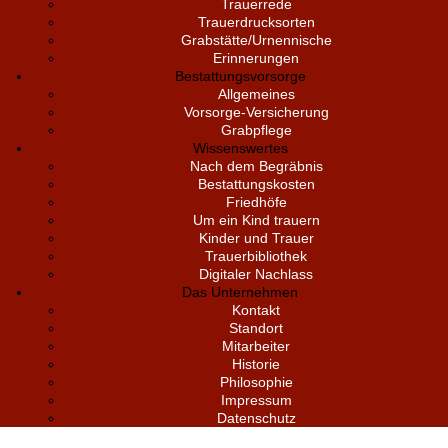
Trauerrede
Trauerdrucksorten
Grabstätte/Urnennische
Erinnerungen
Bestattungsvorsorge
Allgemeines
Vorsorge-Versicherung
Grabpflege
Wissenswertes
Nach dem Begräbnis
Bestattungskosten
Friedhöfe
Um ein Kind trauern
Kinder und Trauer
Trauerbibliothek
Digitaler Nachlass
Das Unternehmen
Kontakt
Standort
Mitarbeiter
Historie
Philosophie
Impressum
Datenschutz