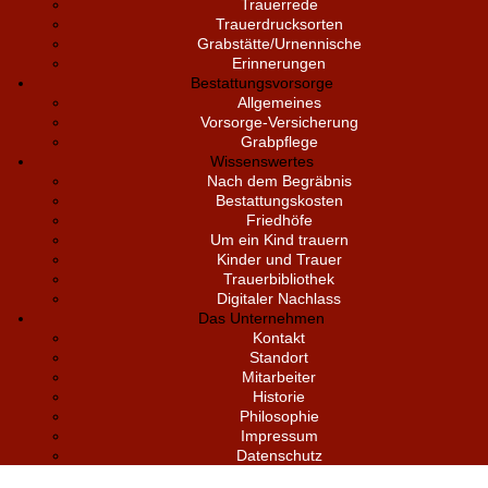
Trauerrede
Trauerdrucksorten
Grabstätte/Urnennische
Erinnerungen
Bestattungsvorsorge
Allgemeines
Vorsorge-Versicherung
Grabpflege
Wissenswertes
Nach dem Begräbnis
Bestattungskosten
Friedhöfe
Um ein Kind trauern
Kinder und Trauer
Trauerbibliothek
Digitaler Nachlass
Das Unternehmen
Kontakt
Standort
Mitarbeiter
Historie
Philosophie
Impressum
Datenschutz