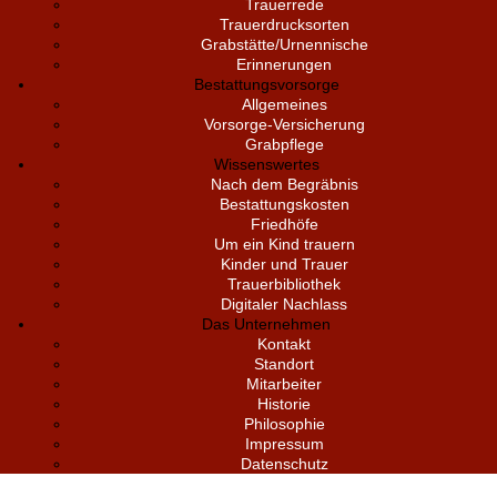
Trauerrede
Trauerdrucksorten
Grabstätte/Urnennische
Erinnerungen
Bestattungsvorsorge
Allgemeines
Vorsorge-Versicherung
Grabpflege
Wissenswertes
Nach dem Begräbnis
Bestattungskosten
Friedhöfe
Um ein Kind trauern
Kinder und Trauer
Trauerbibliothek
Digitaler Nachlass
Das Unternehmen
Kontakt
Standort
Mitarbeiter
Historie
Philosophie
Impressum
Datenschutz