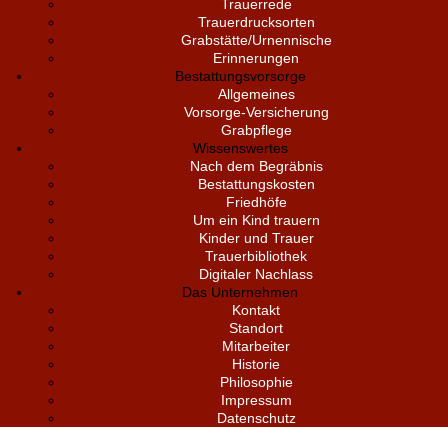
Trauerrede
Trauerdrucksorten
Grabstätte/Urnennische
Erinnerungen
Bestattungsvorsorge
Allgemeines
Vorsorge-Versicherung
Grabpflege
Wissenswertes
Nach dem Begräbnis
Bestattungskosten
Friedhöfe
Um ein Kind trauern
Kinder und Trauer
Trauerbibliothek
Digitaler Nachlass
Das Unternehmen
Kontakt
Standort
Mitarbeiter
Historie
Philosophie
Impressum
Datenschutz