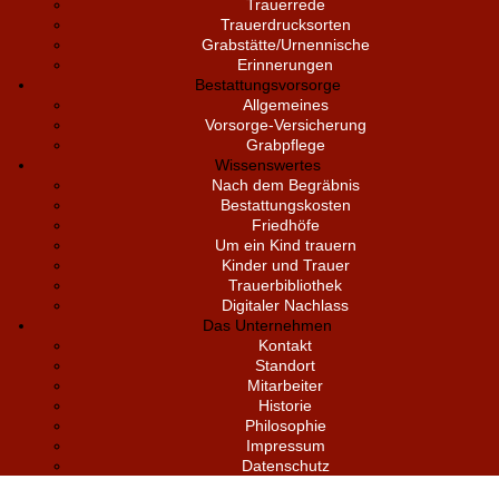
Trauerrede
Trauerdrucksorten
Grabstätte/Urnennische
Erinnerungen
Bestattungsvorsorge
Allgemeines
Vorsorge-Versicherung
Grabpflege
Wissenswertes
Nach dem Begräbnis
Bestattungskosten
Friedhöfe
Um ein Kind trauern
Kinder und Trauer
Trauerbibliothek
Digitaler Nachlass
Das Unternehmen
Kontakt
Standort
Mitarbeiter
Historie
Philosophie
Impressum
Datenschutz