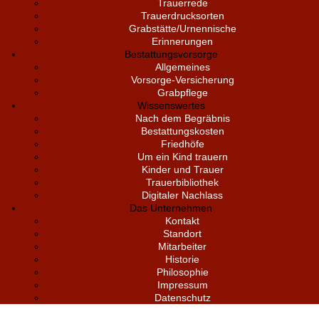
Trauerrede
Trauerdrucksorten
Grabstätte/Urnennische
Erinnerungen
Bestattungsvorsorge
Allgemeines
Vorsorge-Versicherung
Grabpflege
Wissenswertes
Nach dem Begräbnis
Bestattungskosten
Friedhöfe
Um ein Kind trauern
Kinder und Trauer
Trauerbibliothek
Digitaler Nachlass
Das Unternehmen
Kontakt
Standort
Mitarbeiter
Historie
Philosophie
Impressum
Datenschutz