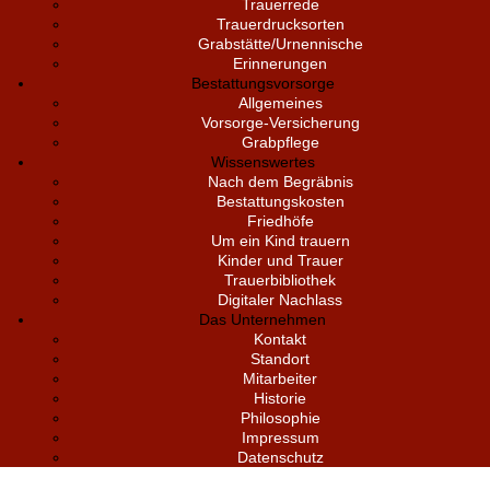
Trauerrede
Trauerdrucksorten
Grabstätte/Urnennische
Erinnerungen
Bestattungsvorsorge
Allgemeines
Vorsorge-Versicherung
Grabpflege
Wissenswertes
Nach dem Begräbnis
Bestattungskosten
Friedhöfe
Um ein Kind trauern
Kinder und Trauer
Trauerbibliothek
Digitaler Nachlass
Das Unternehmen
Kontakt
Standort
Mitarbeiter
Historie
Philosophie
Impressum
Datenschutz