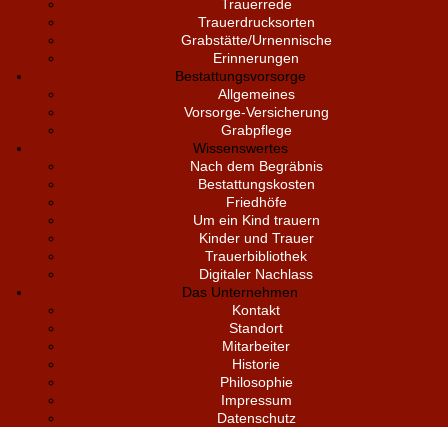
Trauerrede
Trauerdrucksorten
Grabstätte/Urnennische
Erinnerungen
Bestattungsvorsorge
Allgemeines
Vorsorge-Versicherung
Grabpflege
Wissenswertes
Nach dem Begräbnis
Bestattungskosten
Friedhöfe
Um ein Kind trauern
Kinder und Trauer
Trauerbibliothek
Digitaler Nachlass
Das Unternehmen
Kontakt
Standort
Mitarbeiter
Historie
Philosophie
Impressum
Datenschutz