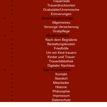
Trauerrede
Trauerdrucksorten
Grabstätte/Urnennische
Erinnerungen
Bestattungsvorsorge
Allgemeines
Vorsorge-Versicherung
Grabpflege
Wissenswertes
Nach dem Begräbnis
Bestattungskosten
Friedhöfe
Um ein Kind trauern
Kinder und Trauer
Trauerbibliothek
Digitaler Nachlass
Das Unternehmen
Kontakt
Standort
Mitarbeiter
Historie
Philosophie
Impressum
Datenschutz