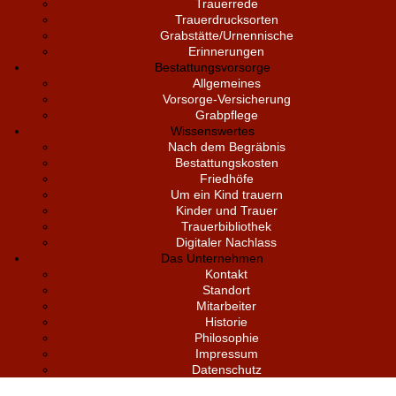
Trauerrede
Trauerdrucksorten
Grabstätte/Urnennische
Erinnerungen
Bestattungsvorsorge
Allgemeines
Vorsorge-Versicherung
Grabpflege
Wissenswertes
Nach dem Begräbnis
Bestattungskosten
Friedhöfe
Um ein Kind trauern
Kinder und Trauer
Trauerbibliothek
Digitaler Nachlass
Das Unternehmen
Kontakt
Standort
Mitarbeiter
Historie
Philosophie
Impressum
Datenschutz