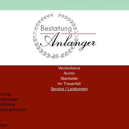
Verstorbene
Archiv
Startseite
Im Trauerfall
Service / Leistungen
ratung
ördenwege
rführung
setzungsformen
r
e
rten