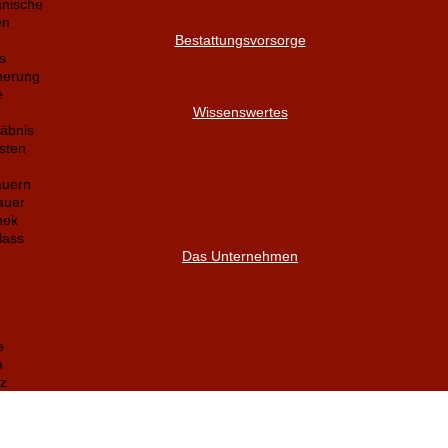
nnische
en
Bestattungsvorsorge
s
herung
e
Wissenswertes
äbnis
sten
auern
auer
hek
lass
Das Unternehmen
r
e
m
z