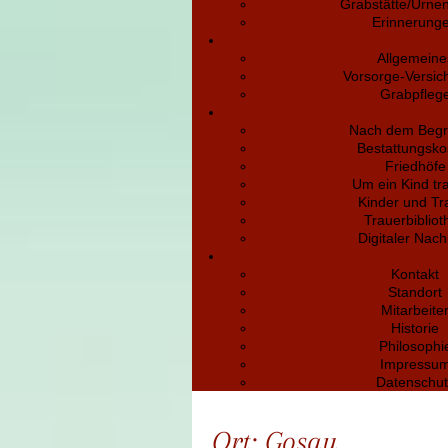
Grabstätte/Urne
Erinnerung
Allgemeine
Vorsorge-Versic
Grabpfleg
Nach dem Begr
Bestattungsko
Friedhöfe
Um ein Kind tr
Kinder und Tr
Trauerbibliot
Digitaler Nach
Kontakt
Standort
Mitarbeite
Historie
Philosophi
Impressu
Datenschut
Ort:
Gosau