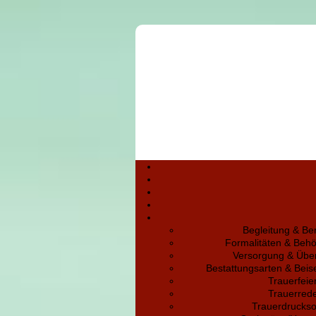
Begleitung & Be
Formalitäten & Beh
Versorgung & Übe
Bestattungsarten & Bei
Trauerfeie
Trauerred
Trauerdruckso