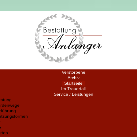
Verstorbene
Archiv
Startseite
Im Trauerfall
Service / Leistungen
ratung
ördenwege
rführung
setzungsformen
r
e
rten