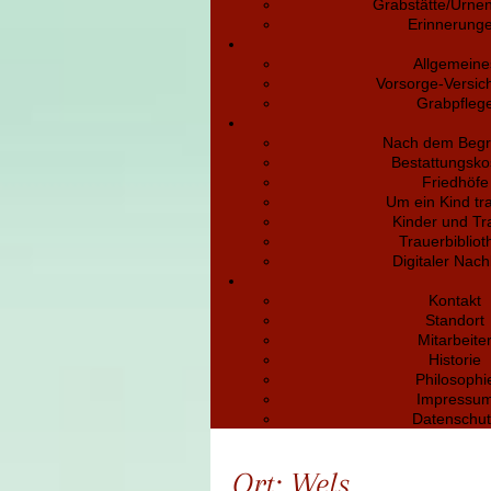
Grabstätte/Urne
Erinnerung
Allgemeine
Vorsorge-Versic
Grabpfleg
Nach dem Begr
Bestattungsko
Friedhöfe
Um ein Kind tr
Kinder und Tr
Trauerbibliot
Digitaler Nach
Kontakt
Standort
Mitarbeite
Historie
Philosophi
Impressu
Datenschut
Ort:
Wels