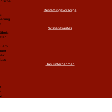
nnische
en
Bestattungsvorsorge
s
herung
e
Wissenswertes
äbnis
sten
auern
auer
hek
lass
Das Unternehmen
r
e
m
z