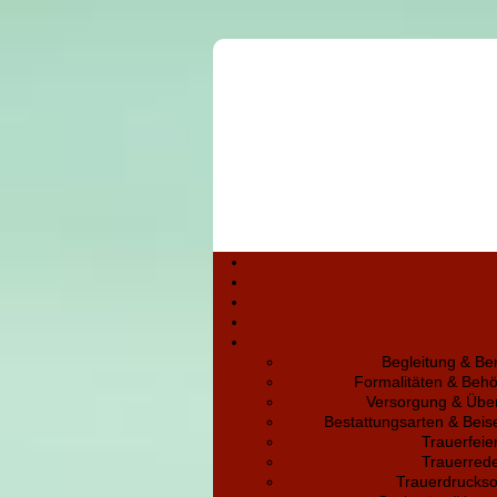
Begleitung & Be
Formalitäten & Beh
Versorgung & Übe
Bestattungsarten & Bei
Trauerfeie
Trauerred
Trauerdruckso