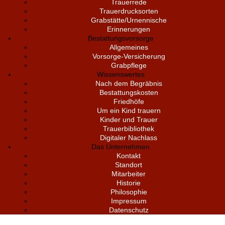
Trauerrede
Trauerdrucksorten
Grabstätte/Urnennische
Erinnerungen
Bestattungsvorsorge
Allgemeines
Vorsorge-Versicherung
Grabpflege
Wissenswertes
Nach dem Begräbnis
Bestattungskosten
Friedhöfe
Um ein Kind trauern
Kinder und Trauer
Trauerbibliothek
Digitaler Nachlass
Das Unternehmen
Kontakt
Standort
Mitarbeiter
Historie
Philosophie
Impressum
Datenschutz