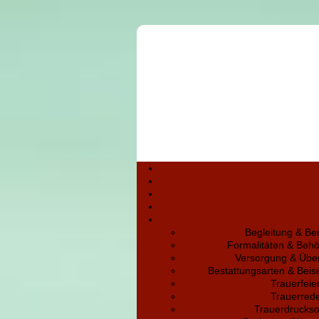
Begleitung & Be
Formalitäten & Beh
Versorgung & Übe
Bestattungsarten & Bei
Trauerfeie
Trauerred
Trauerdruckso