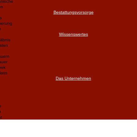
nnische
en
Bestattungsvorsorge
s
herung
e
Wissenswertes
äbnis
sten
auern
auer
hek
lass
Das Unternehmen
r
e
m
z