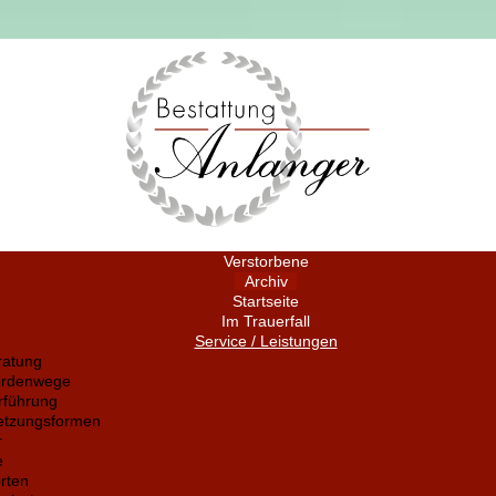
Verstorbene
Archiv
Startseite
Im Trauerfall
Service / Leistungen
ratung
ördenwege
rführung
setzungsformen
r
e
rten