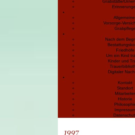
Grabstätte/Urne
Erinnerung
Allgemeine
Vorsorge-Versic
Grabpfleg
Nach dem Begr
Bestattungsko
Friedhöfe
Um ein Kind tr
Kinder und Tr
Trauerbibliot
Digitaler Nach
Kontakt
Standort
Mitarbeite
Historie
Philosophi
Impressu
Datenschut
1997