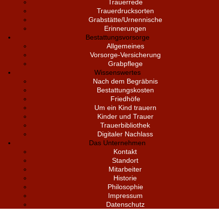
Trauerrede
Trauerdrucksorten
Grabstätte/Urnennische
Erinnerungen
Bestattungsvorsorge
Allgemeines
Vorsorge-Versicherung
Grabpflege
Wissenswertes
Nach dem Begräbnis
Bestattungskosten
Friedhöfe
Um ein Kind trauern
Kinder und Trauer
Trauerbibliothek
Digitaler Nachlass
Das Unternehmen
Kontakt
Standort
Mitarbeiter
Historie
Philosophie
Impressum
Datenschutz