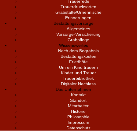
Trauerrede
Trauerdrucksorten
Grabstätte/Urnennische
Erinnerungen
Bestattungsvorsorge
Allgemeines
Vorsorge-Versicherung
Grabpflege
Wissenswertes
Nach dem Begräbnis
Bestattungskosten
Friedhöfe
Um ein Kind trauern
Kinder und Trauer
Trauerbibliothek
Digitaler Nachlass
Das Unternehmen
Kontakt
Standort
Mitarbeiter
Historie
Philosophie
Impressum
Datenschutz