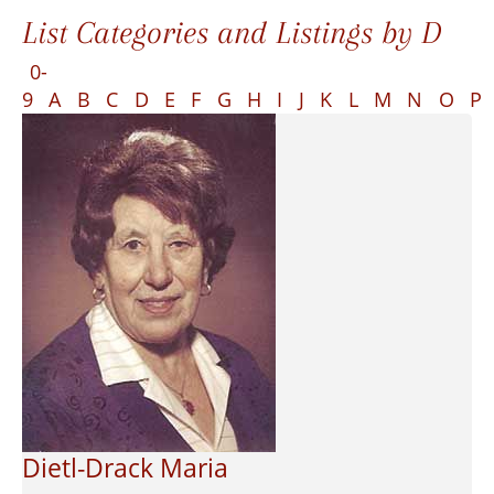
List Categories and Listings by D
0-
9
A
B
C
D
E
F
G
H
I
J
K
L
M
N
O
P
Dietl-Drack Maria